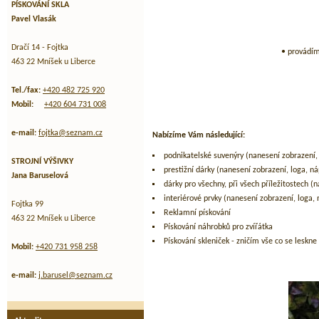
PÍSKOVÁNÍ SKLA
Pavel Vlasák
Dračí 14 - Fojtka
• provádím
463 22 Mníšek u Liberce
Tel./fax:
+420 482 725 920
Mobil:
+420 604 731 008
e-mail:
fojtka@seznam.cz
Nabízíme Vám následující:
podnikatelské suvenýry (nanesení zobrazení,
STROJNÍ VÝŠIVKY
prestižní dárky (nanesení zobrazení, loga, 
Jana Baruselová
dárky pro všechny, při všech příležitostech (
interiérové prvky (nanesení zobrazení, loga, 
Fojtka 99
Reklamní pískování
463 22 Mníšek u Liberce
Pískování náhrobků pro zvířátka
Pískování skleniček - zničím vše co se leskne
Mobil:
+420 731 958 258
e-mail:
j.barusel@seznam.cz