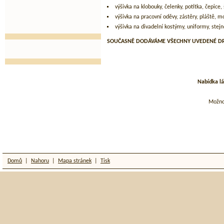
výšivka na klobouky, čelenky, potítka, čepice, š
výšivka na pracovní oděvy, zástěry, pláště, m
výšivka na divadelní kostýmy, uniformy, stejn
SOUČASNĚ DODÁVÁME VŠECHNY UVEDENÉ DR
Nabídka lá
Možnos
Domů
|
Nahoru
|
Mapa stránek
|
Tisk