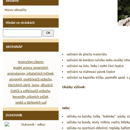
Aktuality
Název aktuality
Hledat ve stránkách
AROMAVAP
vyšívání do plochy materiálu
vyšívání do bordury ručníku nebo osušky (vho
AromaVap Liberec
vyšívání na čelo, boky i zadní část čepice
prodej aroma vaporizérů,
vyšívání na stahovací pásek čepice
aromalampy, inhalačních tyčinek,
vyšívání na kapsičku trička, pantofle apod. 
airsprejů, osvěžovačů vzduchu,
éterických olejů, lamp, difuzérů,
Ukázky výšivek:
čističů a zvlhčovačů vzduchu,
keramiky, sójových svíček,
vosků a dárkových sad
nebo:
DUHOVNÍK
výšivka na batohy, tašky, "ledvinky", pásky, sta
výšivka na bundy, vesty, mikiny, svetry, blůzky,
výšivka na sportovní oblečení, tepláky, kalhoty